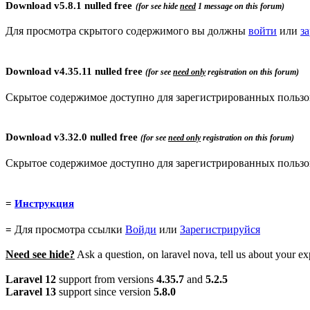
Download
v
5.8.1
nulled free
(for see hide
need
1 message on this forum)
Для просмотра скрытого содержимого вы должны
войти
или
з
Download
v4.35.11 nulled free
(for see
need only
registration
on this forum)
Скрытое содержимое доступно для зарегистрированных пользо
Download
v3.32.0 nulled free
(for see
need only
registration
on this forum)
Скрытое содержимое доступно для зарегистрированных пользо
=
Инструкция
Для просмотра ссылки
Войди
или
Зарегистрируйся
=
Need see hide?
Ask a question, on laravel nova, tell us about your ex
Laravel 12
support from versions
4.35.7
and
5.2.5
Laravel 13
support since version
5.8.0