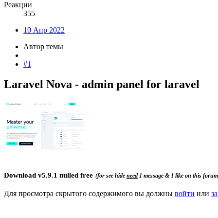
Реакции
355
10 Апр 2022
Автор темы
#1
Laravel Nova - admin panel for laravel​
Download
v5.9.1 nulled free
(for see hide
need
1 message & 1 like on this forum
Для просмотра скрытого содержимого вы должны
войти
или
з