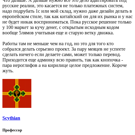
Что дальше: А дальше нужно все это дело адаптировать под
русские реалии, это касается не только платежных систем,
надо подрубать 1с или мой склад, нужно даже дизайн делать в
европейском стиле, так как китайский он для их рынка и у нас
не будет никак восприниматься. Пока русское решение только
у 100 маркет за кучу денег, с открытым исходным кодом
вообще 5лямов учитывая еще и старую ветку движка.
Работы там не меньше чем на год, но это для того кто
собрался делать серьезно проект. За пару меяцев не успеете
сделать ничего если делаете сами, может только перевод.
Приходится еще админку всю править, так как кнопочка -
пара иероглифов а на кирилице целое предложение. Короче
жуть.
Scythian
Профессор