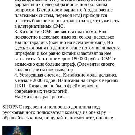
варианты их целесообразность под большим
вопросом. В стартовом варианте (подключение
платежных систем, перевод итд) приходится
платить большие деньги только за то, что уже есть
в альтернативных СМС.
3. Китайские СМС являются платными. Еще
неизвестно насколько изменен ее код, насколько
Вы постарались (обычно на всем экономят). Но
здесь экономия на данном этапе потом выливается
штрафами и все равно китайцы заставят за нее
заплатить. А это примерно 180 000 руб за СМС и
возможно еще больше штраф. (Элементы своего
кода все сайты показывают)
4. Устаревшая система. Китайские молы делались
в начале 2000 годов. Написаны на старых версиях
ПХП. Тогда еще не было фреймворков и
современных технологий.
Нажмите для раскрытия...
SHOPNC перевели и полностью допилила под
русскоязычного пользователя команда из one-st ру -
обращайтесь к ним, пощупайте, посмотрите, оцените....