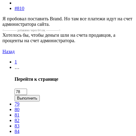
#810
Я пробовал поставить Brand. Но там все платежи идут на счет
администратора сайта.
<-------------- добавлено через 64 сек. -------------->
Хотелось бы, чтобы деньги шли на счета продавцов, а
проценты на счет администратора.
Назад
1
…
Перейти к странице
Выполнить
79
80
81
82
83
84