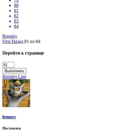
79
80
81
82
83
84
Вперёд
First
Назад
81 из 84
Перейти к странице
Выполнить
Вперёд
Last
lemurs
Постоялец