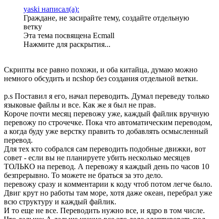
yaski написал(а):
Граждане, не засирайте тему, создайте отдельную
ветку
Эта тема посвящена Ecmall
Нажмите для раскрытия...
Скрипты все равно похожи, и оба китайца, думаю можно
немного обсудить и ncshop без создания отдельной ветки.
p.s Поставил я его, начал переводить. Думал переведу только
языковые файлы и все. Как же я был не прав.
Короче почти месяц перевожу уже, каждый файлик вручную
перевожу по строчечке. Пока что автоматическим переводом,
а когда буду уже верстку править то добавлять осмысленный
перевод.
Для тех кто собрался сам переводить подобные движки, вот
совет - если вы не планируете убить несколько месяцев
ТОЛЬКО на перевод. А перевожу я каждый день по часов 10
безпрерывно. То можете не браться за это дело.
перевожу сразу и комментарии к коду чтоб потом легче было.
Двиг крут но работы там море, хотя даже океан, перебрал уже
всю структуру и каждый файлик.
И то еще не все. Переводить нужно все, и ядро в том числе.