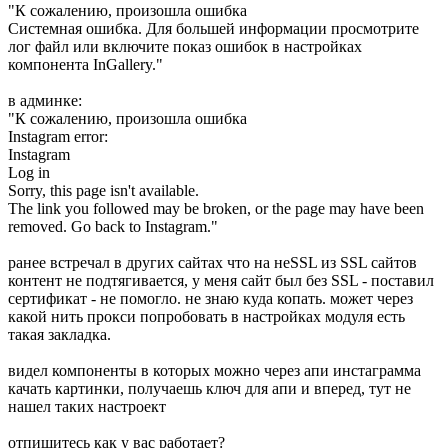
"К сожалению, произошла ошибка
Системная ошибка. Для большей информации просмотрите
лог файл или включите показ ошибок в настройках
компонента InGallery."
в админке:
"К сожалению, произошла ошибка
Instagram error:
Instagram
Log in
Sorry, this page isn't available.
The link you followed may be broken, or the page may have been
removed. Go back to Instagram."
ранее встречал в других сайтах что на неSSL из SSL сайтов
контент не подтягивается, у меня сайт был без SSL - поставил
сертификат - не помогло. не знаю куда копать. может через
какой нить прокси попробовать в настройках модуля есть
такая закладка.
видел компоненты в которых можно через апи инстаграмма
качать картинки, получаешь ключ для апи и вперед, тут не
нашел таких настроект
отпишитесь как у вас работает?