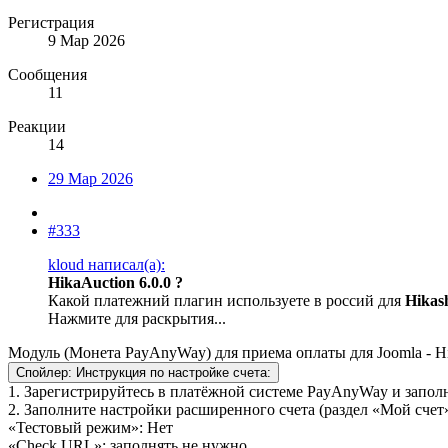
Регистрация
9 Мар 2026
Сообщения
11
Реакции
14
29 Мар 2026
#333
kloud написал(а):
HikaAuction 6.0.0 ?
Какой платежний плагин используете в россий для
Hikas
Нажмите для раскрытия...
Модуль (Монета PayAnyWay) для приема оплаты для Joomla - H
Спойлер:
Инструкция по настройке счета:
1. Зарегистрируйтесь в платёжной системе PayAnyWay и запол
2. Заполните настройки расширенного счета (раздел «Мой счет»
«Тестовый режим»: Нет
«Check URL»: заполнять не нужно