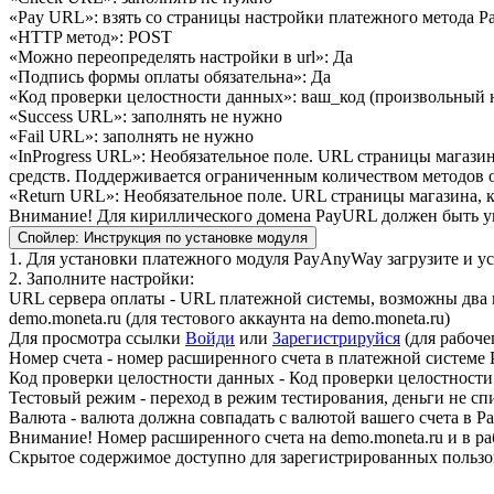
«Pay URL»: взять со страницы настройки платежного метода 
«HTTP метод»: POST
«Можно переопределять настройки в url»: Да
«Подпись формы оплаты обязательна»: Да
«Код проверки целостности данных»: ваш_код (произвольный 
«Success URL»: заполнять не нужно
«Fail URL»: заполнять не нужно
«InProgress URL»: Необязательное поле. URL страницы магазин
средств. Поддерживается ограниченным количеством методов о
«Return URL»: Необязательное поле. URL страницы магазина, ку
Внимание! Для кириллического домена PayURL должен быть ук
Спойлер:
Инструкция по установке модуля
1. Для установки платежного модуля PayAnyWay загрузите и ус
2. Заполните настройки:
URL сервера оплаты - URL платежной системы, возможны два 
demo.moneta.ru (для тестового аккаунта на demo.moneta.ru)
Для просмотра ссылки
Войди
или
Зарегистрируйся
(для рабоче
Номер счета - номер расширенного счета в платежной системе 
Код проверки целостности данных - Код проверки целостности
Тестовый режим - переход в режим тестирования, деньги не сп
Валюта - валюта должна совпадать с валютой вашего счета в 
Внимание! Номер расширенного счета на demo.moneta.ru и в р
Скрытое содержимое доступно для зарегистрированных пользо