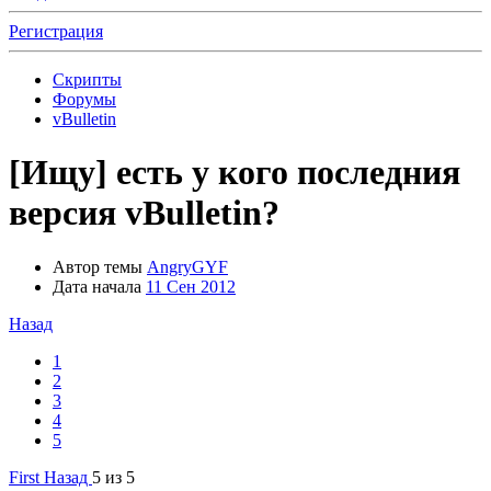
Регистрация
Скрипты
Форумы
vBulletin
[Ищу]
есть у кого последния
версия vBulletin?
Автор темы
AngryGYF
Дата начала
11 Сен 2012
Назад
1
2
3
4
5
First
Назад
5 из 5