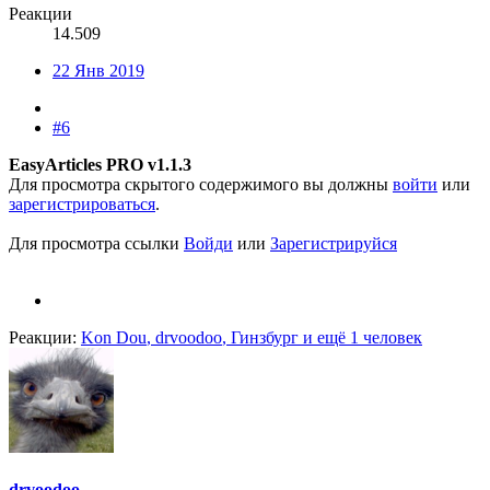
Реакции
14.509
22 Янв 2019
#6
EasyArticles PRO v1.1.3
Для просмотра скрытого содержимого вы должны
войти
или
зарегистрироваться
.
Для просмотра ссылки
Войди
или
Зарегистрируйся
Реакции:
Kon Dou
,
drvoodoo
,
Гинзбург
и ещё 1 человек
drvoodoo