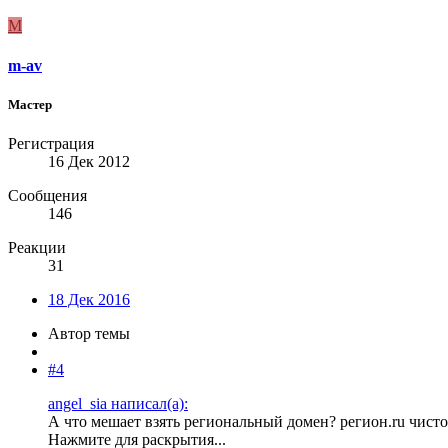
M
m-av
Мастер
Регистрация
16 Дек 2012
Сообщения
146
Реакции
31
18 Дек 2016
Автор темы
#4
angel_sia написал(а):
А что мешает взять региональный домен? регион.ru чист
Нажмите для раскрытия...