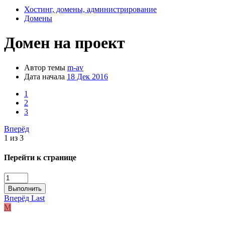
Хостинг, домены, администрирование
Домены
Домен на проект
Автор темы
m-av
Дата начала
18 Дек 2016
1
2
3
Вперёд
1 из 3
Перейти к странице
Выполнить
Вперёд
Last
M