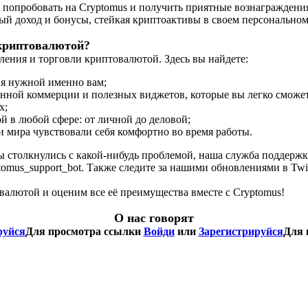
 попробовать на Cryptomus и получить приятные вознаграждени
ый доход и бонусы, стейкая криптоактивы в своем персональном
 криптовалютой?
ления и торговли криптовалютой. Здесь вы найдете:
я нужной именно вам;
нной коммерции и полезных виджетов, которые вы легко сможете
х;
 в любой сфере: от личной до деловой;
и мира чувствовали себя комфортно во время работы.
 вы столкнулись с какой-нибудь проблемой, наша служба поддерж
mus_support_bot. Также следите за нашими обновлениями в Twitter
валютой и оценим все её преимущества вместе с Cryptomus!
О нас говорят
руйся
Для просмотра ссылки
Войди
или
Зарегистрируйся
Для 