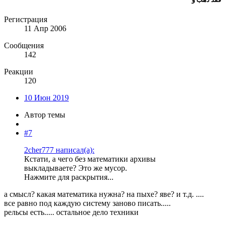
Регистрация
11 Апр 2006
Сообщения
142
Реакции
120
10 Июн 2019
Автор темы
#7
2cher777 написал(а):
Кстати, а чего без математики архивы
выкладываете? Это же мусор.
Нажмите для раскрытия...
а смысл? какая математика нужна? на пыхе? яве? и т.д. ....
все равно под каждую систему заново писать.....
рельсы есть..... остальное дело техники