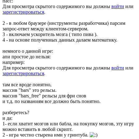
пасс:
Для просмотра скрытого содержимого вы должны
войти
или
зарегистрироваться
.
2 - в любом браузере (инструменты разработчика) парсим
запрос-ответ между клиентом-сервером.
3 - включаем ускоритель мозга ( типо пива ).
4 - на основе полученных данных далаем математику.
немного о данной игре:
апи простое до нельзя:
например:
Для просмотра скрытого содержимого вы должны
войти
или
зарегистрироваться
.
там все вроде понятно,
массив "bars" это рельсы.
массив "bars_free" рельсы для фри снов
и т.д. по названиям все должно быть понятно.
разберетесь?
и да:
1- если хватит мозгов или бабла, на покупку мозгов, эту игру
можно вставить в любой скрипт.
2 - игра честно стырена ими у гринтуба.