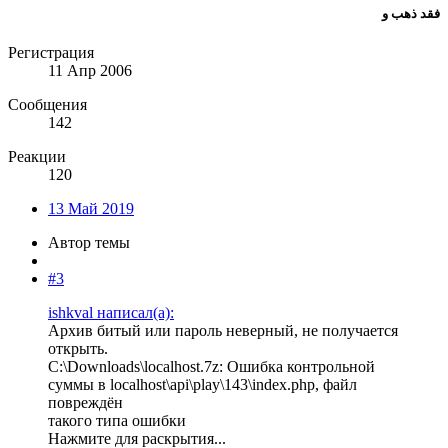
فقد ذهب و
Регистрация
11 Апр 2006
Сообщения
142
Реакции
120
13 Май 2019
Автор темы
#3
ishkval написал(а):
Архив битый или пароль неверный, не получается
открыть.
C:\Downloads\localhost.7z: Ошибка контрольной
суммы в localhost\api\play\143\index.php, файл
повреждён
такого типа ошибки
Нажмите для раскрытия...