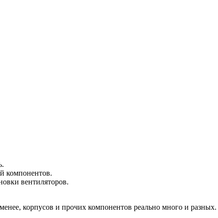
ь.
й компонентов.
новки вентиляторов.
е менее, корпусов и прочих компонентов реально много и разны