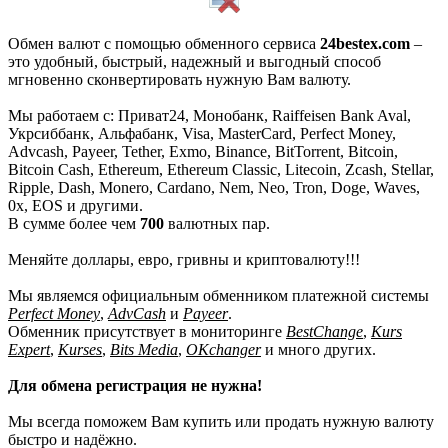
Обмен валют с помощью обменного сервиса
24bestex.com
–
это удобный, быстрый, надежный и выгодный способ
мгновенно сконвертировать нужную Вам валюту.
Мы работаем с: Приват24, Монобанк, Raiffeisen Bank Aval,
Укрсиббанк, Альфабанк, Visa, MasterCard, Perfect Money,
Advcash, Payeer, Tether, Exmo, Binance, BitTorrent, Bitcoin,
Bitcoin Cash, Ethereum, Ethereum Classic, Litecoin, Zcash, Stellar,
Ripple, Dash, Monero, Cardano, Nem, Neo, Tron, Doge, Waves,
0x, EOS и другими.
В сумме более чем
700
валютных пар.
Меняйте доллары, евро, гривны и криптовалюту!!!
Мы являемся официальным обменником платежной системы
Perfect Money
,
AdvCash
и
Payeer
.
Обменник присутствует в мониторинге
BestChange
,
Kurs
Expert
,
Kurses
,
Bits Media
,
OKchanger
и много других.
Для обмена регистрация не нужна!
Мы всегда поможем Вам купить или продать нужную валюту
быстро и надёжно.