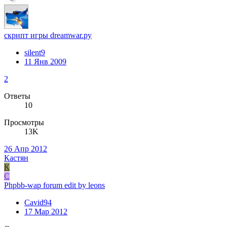
скрипт игры dreamwar.ру
silent9
11 Янв 2009
2
Ответы
10
Просмотры
13K
26 Апр 2012
Кастян
К
C
Phpbb-wap forum edit by leons
Cavid94
17 Мар 2012