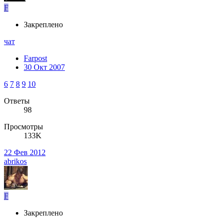
F
Закреплено
чат
Farpost
30 Окт 2007
6
7
8
9
10
Ответы
98
Просмотры
133K
22 Фев 2012
abrikos
F
Закреплено