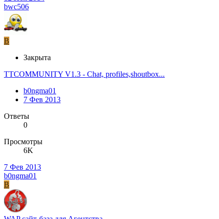
bwc506
B
Закрыта
TTCOMMUNITY V1.3 - Chat, profiles,shoutbox...
b0ngma01
7 Фев 2013
Ответы
0
Просмотры
6K
7 Фев 2013
b0ngma01
B
WAP сайт-база для Агентства