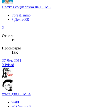
Свежая социалочка на DCMS
ForestTramp
7 Дек 2009
2
Ответы
19
Просмотры
13K
27 Дек 2011
XPdead
темы для DCMS4
wald
20 Сен 2009