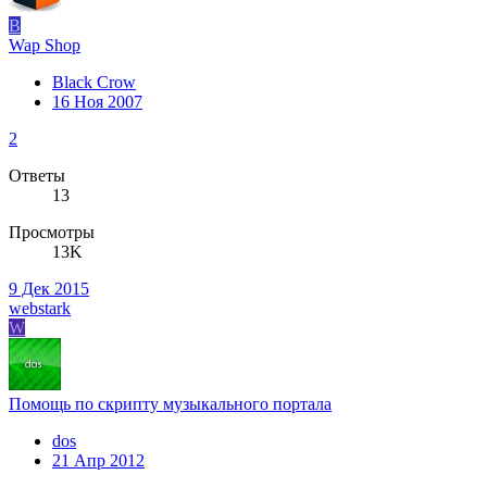
B
Wap Shop
Black Crow
16 Ноя 2007
2
Ответы
13
Просмотры
13K
9 Дек 2015
webstark
W
Помощь по скрипту музыкального портала
dos
21 Апр 2012