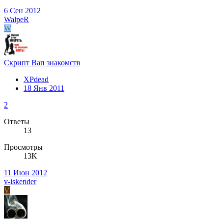
6 Сен 2012
WalpeR
W
Скрипт Вап знакомств
XPdead
18 Янв 2011
2
Ответы
13
Просмотры
13K
11 Июн 2012
v-iskender
V