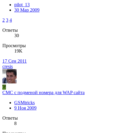
pilot_13
30 Мар 2009
2
3
4
Ответы
30
Просмотры
19K
17 Сен 2011
cresis
G
СМС с подменой номера для WAP сайта
GSMtricks
9 Ноя 2009
Ответы
8