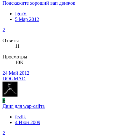
Подскажите хороший вап движок
IgorV
5 Мар 2012
2
Ответы
11
Просмотры
10K
24 Май 2012
DOGMAD
F
Двиг для wap-сайта
fezilk
4 Июн 2009
2