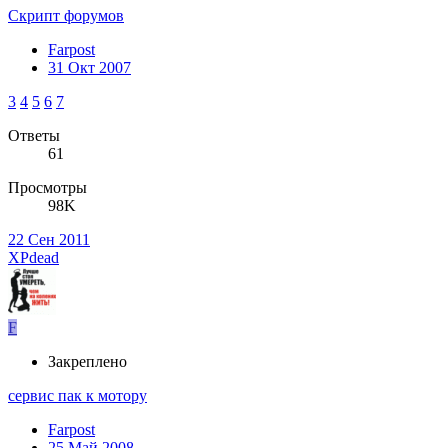
Скрипт форумов
Farpost
31 Окт 2007
3
4
5
6
7
Ответы
61
Просмотры
98K
22 Сен 2011
XPdead
F
Закреплено
сервис пак к мотору
Farpost
25 Май 2008