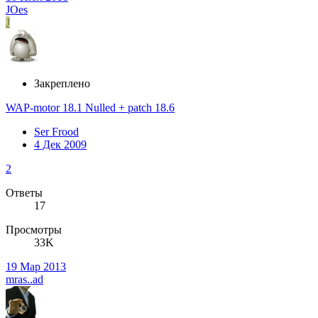
JOes
J
Закреплено
WAP-motor 18.1 Nulled + patch 18.6
Ser Frood
4 Дек 2009
2
Ответы
17
Просмотры
33K
19 Мар 2013
mras..ad