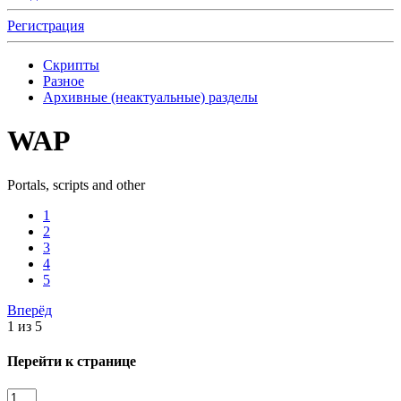
Регистрация
Скрипты
Разное
Архивные (неактуальные) разделы
WAP
Portals, scripts and other
1
2
3
4
5
Вперёд
1 из 5
Перейти к странице