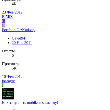
4K
23 Фев 2012
BiMiX
B
C
Portfoilo DizKod.zip
Cavid94
20 Ноя 2011
Ответы
6
Просмотры
5K
10 Фев 2012
joseagrc
J
Как зануллить mobilecms самому!