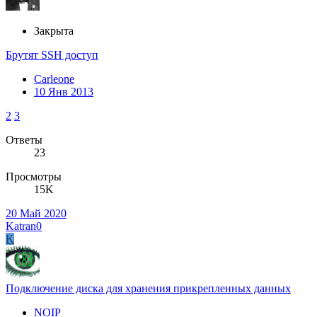
Закрыта
Брутят SSH доступ
Carleone
10 Янв 2013
2
3
Ответы
23
Просмотры
15K
20 Май 2020
Katran0
K
Подключение диска для хранения прикрепленных данных
NOIP