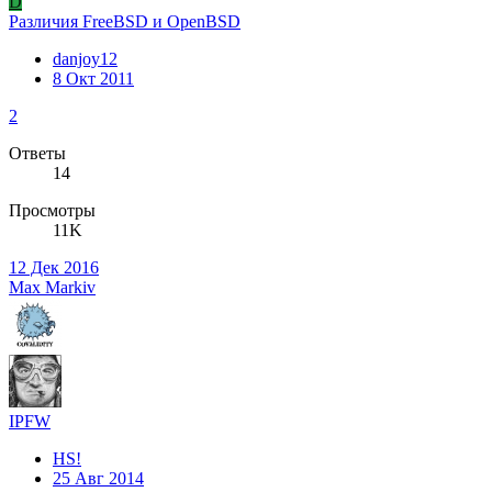
D
Различия FreeBSD и OpenBSD
danjoy12
8 Окт 2011
2
Ответы
14
Просмотры
11K
12 Дек 2016
Max Markiv
IPFW
HS!
25 Авг 2014