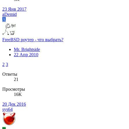
23 Янв 2017
aDemid
A
FreeBSD роутер - что выбрать?
Mr. Brightside
22 Апр 2010
2
3
Ответы
21
Просмотры
16K
20 Дек 2016
sys64