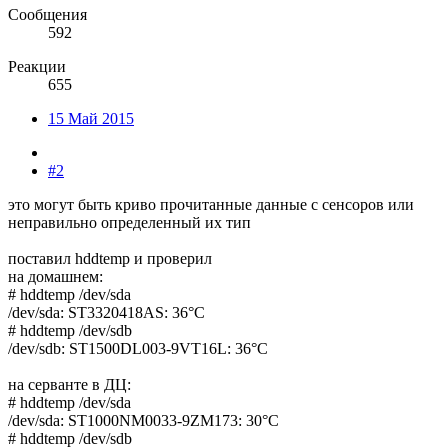
Сообщения
592
Реакции
655
15 Май 2015
#2
это могут быть криво прочитанные данные с сенсоров или
неправильно определенный их тип
поставил hddtemp и проверил
на домашнем:
# hddtemp /dev/sda
/dev/sda: ST3320418AS: 36°C
# hddtemp /dev/sdb
/dev/sdb: ST1500DL003-9VT16L: 36°C
на серванте в ДЦ:
# hddtemp /dev/sda
/dev/sda: ST1000NM0033-9ZM173: 30°C
# hddtemp /dev/sdb