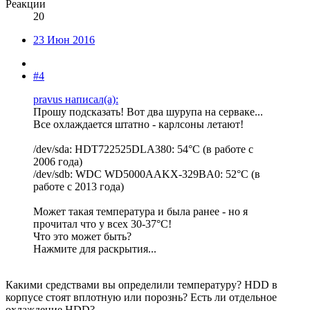
Реакции
20
23 Июн 2016
#4
pravus написал(а):
Прошу подсказать! Вот два шурупа на серваке...
Все охлаждается штатно - карлсоны летают!
/dev/sda: HDT722525DLA380: 54°C (в работе с
2006 года)
/dev/sdb: WDC WD5000AAKX-329BA0: 52°C (в
работе с 2013 года)
Может такая температура и была ранее - но я
прочитал что у всех 30-37°C!
Что это может быть?
Нажмите для раскрытия...
Какими средствами вы определили температуру? HDD в
корпусе стоят вплотную или порознь? Есть ли отдельное
охлаждение HDD?