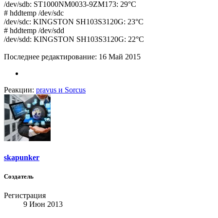
/dev/sdb: ST1000NM0033-9ZM173: 29°C
# hddtemp /dev/sdc
/dev/sdc: KINGSTON SH103S3120G: 23°C
# hddtemp /dev/sdd
/dev/sdd: KINGSTON SH103S3120G: 22°C
Последнее редактирование:
16 Май 2015
Реакции:
pravus
и
Sorcus
skapunker
Создатель
Регистрация
9 Июн 2013