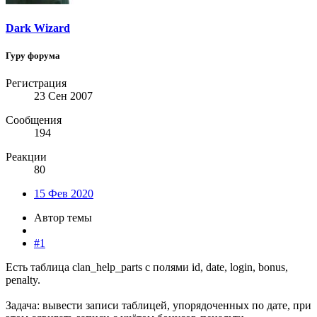
Dark Wizard
Гуру форума
Регистрация
23 Сен 2007
Сообщения
194
Реакции
80
15 Фев 2020
Автор темы
#1
Есть таблица clan_help_parts с полями id, date, login, bonus,
penalty.
Задача: вывести записи таблицей, упорядоченных по дате, при