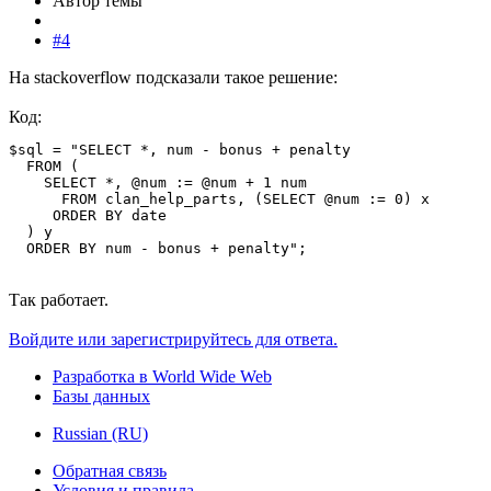
Автор темы
#4
На stackoverflow подсказали такое решение:
Код:
$sql = "SELECT *, num - bonus + penalty

  FROM (

    SELECT *, @num := @num + 1 num

      FROM clan_help_parts, (SELECT @num := 0) x

     ORDER BY date

  ) y

  ORDER BY num - bonus + penalty";
Так работает.
Войдите или зарегистрируйтесь для ответа.
Разработка в World Wide Web
Базы данных
Russian (RU)
Обратная связь
Условия и правила