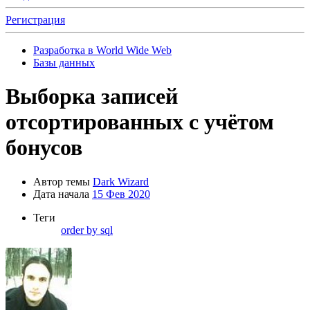
Регистрация
Разработка в World Wide Web
Базы данных
Выборка записей
отсортированных с учётом
бонусов
Автор темы
Dark Wizard
Дата начала
15 Фев 2020
Теги
order by
sql