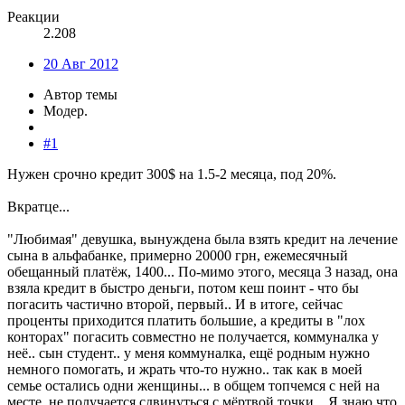
Реакции
2.208
20 Авг 2012
Автор темы
Модер.
#1
Нужен срочно кредит 300$ на 1.5-2 месяца, под 20%.
Вкратце...
"Любимая" девушка, вынуждена была взять кредит на лечение
сына в альфабанке, примерно 20000 грн, ежемесячный
обещанный платёж, 1400... По-мимо этого, месяца 3 назад, она
взяла кредит в быстро деньги, потом кеш поинт - что бы
погасить частично второй, первый.. И в итоге, сейчас
проценты приходится платить большие, а кредиты в "лох
конторах" погасить совместно не получается, коммуналка у
неё.. сын студент.. у меня коммуналка, ещё родным нужно
немного помогать, и жрать что-то нужно.. так как в моей
семье остались одни женщины... в общем топчемся с ней на
месте, не получается сдвинуться с мёртвой точки... Я знаю что