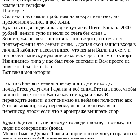
компе или телефоне.
Примеры:
С алиэкспресс были проблемы на возврат кэшбэка, но
предоставил запись и всё зачли.
Буквально две недели назад кинул меня Почта Банк на 2000
рублей, деньги тупо изчесли со счёта без следа...
Звонил, жаловался....нет ответа, типа ждите, потом - нет
подтверждения что деньги были..., достал свои записи входа в
личный кабинет, нарезал видео, что деньги Были на счету и
попросил выписку куда они девались через письмо в супорт.
Извинились, типа у нас был глюк системы и Вам просто не
повезло...бла...бла...бла....
Вот такая моя история.
Так что Доверять нельзя никому и нигде и никогда:
пользуйтесь услугами Гаранта и всё снимайте на видео, чтобы
видно было, что это Ваш аккаунт и куда и кому Вы
переводите деньги, я вот снимаю на вебмани полностью акк
(что возможно), кому перевожу деньги, включая всю
переписку, чтобы если что в арбитраже выиграть спор.
Будьте Бдительны, не потому что люди плохие, а потому, что
люди не совершенны (пока).
Много Тьмы в Душах Людей и порой они не могут справиться