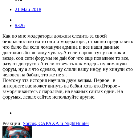
21 Май 2018
#326
Как по мне модераторы должны следить за своей
безопасностью на то они и модераторы, страшно представить
что было бы если ломанули админа и все наши данные
достались бы левому чуваку.А если пароль тут у вас как и
везде, соц сети форумы не дай бог что еще поважнее то все,
разуют до трусов.А если отвечать как модер - ну ломанули
форум, ну а я что сделаю, ну слили вашу инфу, ну кинули сто
человек на бабки, это же не я .
Поэтому эта история научила двум вещам. Первое - в
интернете вас может кинуть на бабки хоть кто.Второе -
заморачивайтесь с паролями, на важных сайтах одни. На
форумах, левых сайтах используйте другие.
Реакции:
Sorcus
,
CAPAXA
и
NightHunter