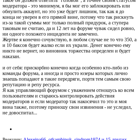
такое он должен ответить "головой", а точнее своим статусом
модератора - это минимум, я бы мог его заблокировать или
обнулить аккаунт, но это уже будет лишним, так как я до
конца не уверен в его прямой вине, потому что так рискнуть
из-за такой суммы мог только полный придурок, а ступера
таковым не считаю, да и 12 лет на форуме чувак сидел ровно,
ни одного похожего инцидента не замечено.
Жертве я конечно сочувствую, в любом случае не то что 350, а
и 10 баксов будет жалко если их украли. Денег конечно ему
никто не вернет, но виновник торжества определен и будет
наказан.
и от себя: прискорбно конечно когда особенно кто-либо из
команды форума, а иногда и просто юзеры которых лично
знаешь попадают в такие передряги, портя тем самым свою
репутацию и репу ресурса.
Я как управляющий форумом с уважением отношусь ко всем
пользователям и стараюсь контролировать действия
модераторов и если модератор так накосячил то это и моя
вина также, поэтому приношу свои извинения - не уследил,
не довоспитал...
Реакции:
Alexeina66
,
otkambinok
,
sindrom1974
и 15 других