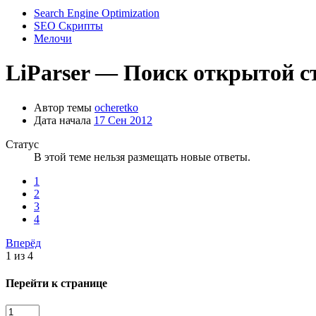
Search Engine Optimization
SEO Скрипты
Мелочи
LiParser — Поиск открытой ста
Автор темы
ocheretko
Дата начала
17 Сен 2012
Статус
В этой теме нельзя размещать новые ответы.
1
2
3
4
Вперёд
1 из 4
Перейти к странице