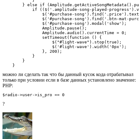
            }

        } else if (Amplitude.getActiveSongMetadata().pu
            if (($('.amplitude-song-played-progress').v
                $('#purchase-song').find('.price').text
                $('#purchase-song').find('.btn-mat-purc
                $('#purchase-song').modal('show');

                Amplitude.pause();

                Amplitude.audio().currentTime = 0;

                setTimeout(function () {

                    $("#light-wave").stop(true);

                    $('#light-wave').width('0px');

                }, 200);

            }

        }

    }
можно ли сделать так что бы данный кусок кода отрабатывал
только при условии если в базе данных установлено значение:
PHP:
$radio->user->is_pro == 0
?