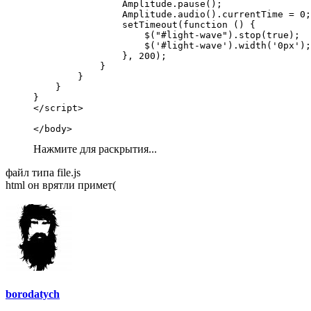
                Amplitude.pause();

                Amplitude.audio().currentTime = 0;

                setTimeout(function () {

                    $("#light-wave").stop(true);

                    $('#light-wave').width('0px');

                }, 200);

            }

        }

    }

}

</script>

</body>
Нажмите для раскрытия...
файл типа file.js
html он врятли примет(
borodatych