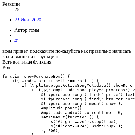
Реакции
26
23 Июн 2020
Автор темы
#1
всем привет. подскажите пожалуйста как правильно написать
код и выполнить функцию.
Есть вот такая функция
Код:
function showPurchaseBox() {

    if( window.artist_sell !== 'off' ) {

        if (Amplitude.getActiveSongMetadata().showDemo 
            if (($('.amplitude-song-played-progress').v
                $('#purchase-song').find('.price').text
                $('#purchase-song').find('.btn-mat-purc
                $('#purchase-song').modal('show');

                Amplitude.pause();

                Amplitude.audio().currentTime = 0;

                setTimeout(function () {

                    $("#light-wave").stop(true);

                    $('#light-wave').width('0px');

                }, 200);
