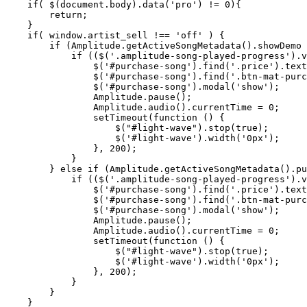
    if( $(document.body).data('pro') != 0){

        return;

    }

    if( window.artist_sell !== 'off' ) {

        if (Amplitude.getActiveSongMetadata().showDemo 
            if (($('.amplitude-song-played-progress').v
                $('#purchase-song').find('.price').text
                $('#purchase-song').find('.btn-mat-purc
                $('#purchase-song').modal('show');

                Amplitude.pause();

                Amplitude.audio().currentTime = 0;

                setTimeout(function () {

                    $("#light-wave").stop(true);

                    $('#light-wave').width('0px');

                }, 200);

            }

        } else if (Amplitude.getActiveSongMetadata().pu
            if (($('.amplitude-song-played-progress').v
                $('#purchase-song').find('.price').text
                $('#purchase-song').find('.btn-mat-purc
                $('#purchase-song').modal('show');

                Amplitude.pause();

                Amplitude.audio().currentTime = 0;

                setTimeout(function () {

                    $("#light-wave").stop(true);

                    $('#light-wave').width('0px');

                }, 200);

            }

        }

    }
