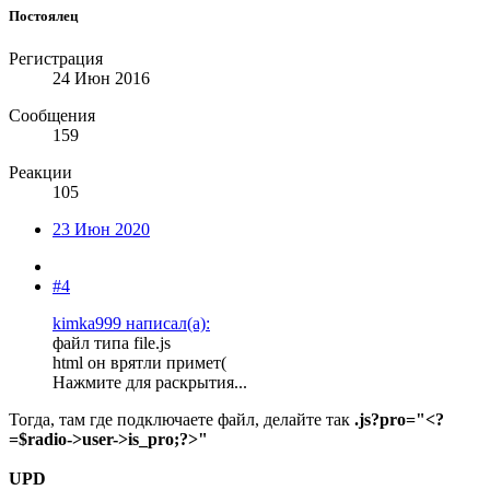
Постоялец
Регистрация
24 Июн 2016
Сообщения
159
Реакции
105
23 Июн 2020
#4
kimka999 написал(а):
файл типа file.js
html он врятли примет(
Нажмите для раскрытия...
Тогда, там где подключаете файл, делайте так
.js?pro="<?
=$radio->user->is_pro;?>"
UPD