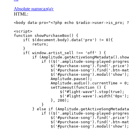
Absolute написал(а):
HTML:
<body data-pro="<?php echo $radio->user->is_pro; ?
<script>

function showPurchaseBox() {

    if( $(document.body).data('pro') != 0){

        return;

    }

    if( window.artist_sell !== 'off' ) {

        if (Amplitude.getActiveSongMetadata().show
            if (($('.amplitude-song-played-progres
                $('#purchase-song').find('.price')
                $('#purchase-song').find('.btn-mat
                $('#purchase-song').modal('show');

                Amplitude.pause();

                Amplitude.audio().currentTime = 0;

                setTimeout(function () {

                    $("#light-wave").stop(true);

                    $('#light-wave').width('0px');

                }, 200);

            }

        } else if (Amplitude.getActiveSongMetadata
            if (($('.amplitude-song-played-progres
                $('#purchase-song').find('.price')
                $('#purchase-song').find('.btn-mat
                $('#purchase-song').modal('show');
