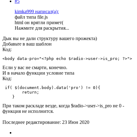
#5
kimka999 написал(а):
файл типа file.js
html он врятли примет(
Нажмите для раскрытия...
Дык вы не дали структуру вашего прожекта)
Добавьте в ваш шаблон
Код:
<body data-pro="<?php echo $radio->user->is_pro; ?>">
Если у вас не смарти, конечно.
И в начало функции условие типа
Код:
 if( $(document.body).data('pro') != 0){

        return;

    }
При таком раскладе везде, когда $radio->user->is_pro не 0 -
функция не исполнится.
Последнее редактирование:
23 Июн 2020