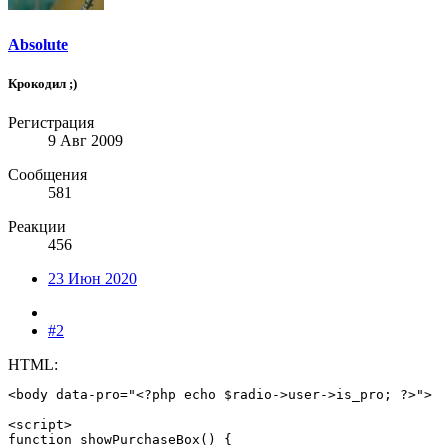
Absolute
Крокодил ;)
Регистрация
9 Авг 2009
Сообщения
581
Реакции
456
23 Июн 2020
#2
HTML:
<body data-pro="<?php echo $radio->user->is_pro; ?>">

<script>

function showPurchaseBox() {
