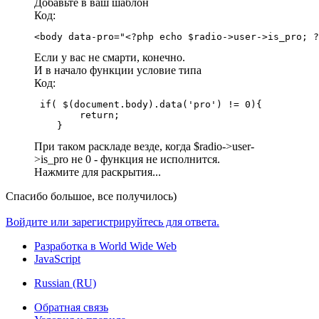
Добавьте в ваш шаблон
Код:
<body data-pro="<?php echo $radio->user->is_pro; ?
Если у вас не смарти, конечно.
И в начало функции условие типа
Код:
 if( $(document.body).data('pro') != 0){

        return;

    }
При таком раскладе везде, когда $radio->user-
>is_pro не 0 - функция не исполнится.
Нажмите для раскрытия...
Спасибо большое, все получилось)
Войдите или зарегистрируйтесь для ответа.
Разработка в World Wide Web
JavaScript
Russian (RU)
Обратная связь