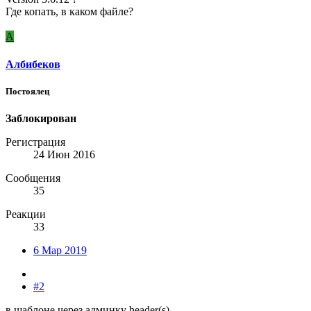
Где копать, в каком файле?
А
Албибеков
Постоялец
Заблокирован
Регистрация
24 Июн 2016
Сообщения
35
Реакции
33
6 Мар 2019
#2
в шаблоне через админку header(s)