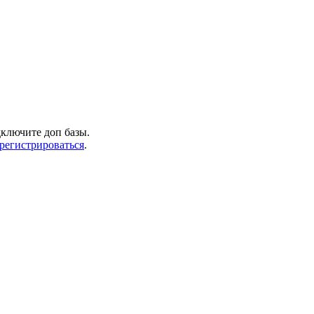
дключите доп базы.
арегистрироваться
.