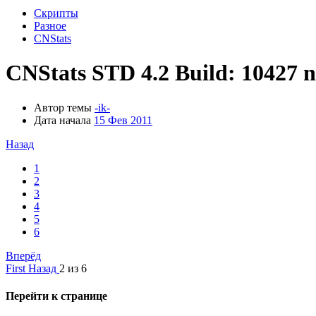
Скрипты
Разное
CNStats
CNStats STD 4.2 Build: 10427 n
Автор темы
-ik-
Дата начала
15 Фев 2011
Назад
1
2
3
4
5
6
Вперёд
First
Назад
2 из 6
Перейти к странице