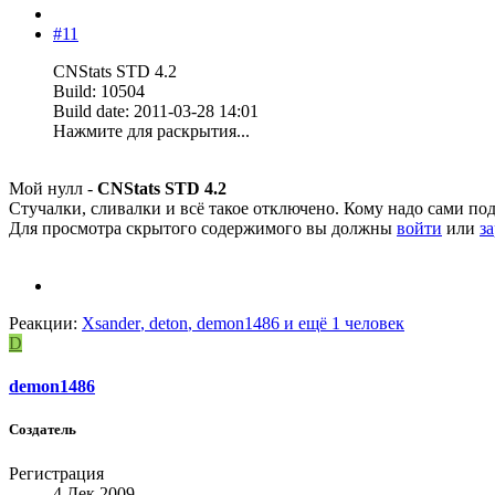
#11
CNStats STD 4.2
Build: 10504
Build date: 2011-03-28 14:01
Нажмите для раскрытия...
Мой нулл -
CNStats STD 4.2
Стучалки, сливалки и всё такое отключено. Кому надо сами по
Для просмотра скрытого содержимого вы должны
войти
или
з
Реакции:
Xsander
,
deton
,
demon1486
и ещё 1 человек
D
demon1486
Создатель
Регистрация
4 Дек 2009