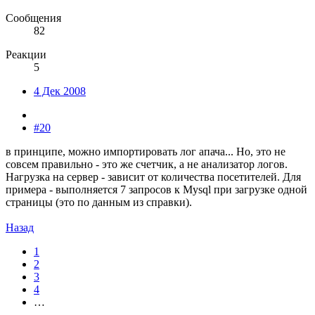
Сообщения
82
Реакции
5
4 Дек 2008
#20
в принципе, можно импортировать лог апача... Но, это не
совсем правильно - это же счетчик, а не анализатор логов.
Нагрузка на сервер - зависит от количества посетителей. Для
примера - выполняется 7 запросов к Mysql при загрузке одной
страницы (это по данным из справки).
Назад
1
2
3
4
…