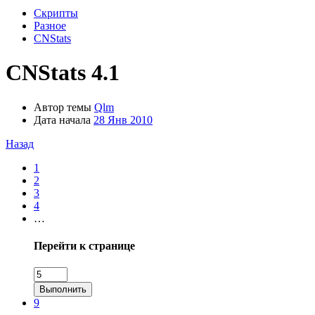
Скрипты
Разное
CNStats
CNStats 4.1
Автор темы
Qlm
Дата начала
28 Янв 2010
Назад
1
2
3
4
…
Перейти к странице
Выполнить
9