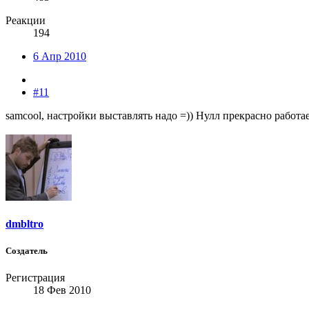
Реакции
194
6 Апр 2010
#11
samcool, настройки выставлять надо =)) Нулл прекрасно работае
dmbltro
Создатель
Регистрация
18 Фев 2010