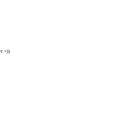
т =))