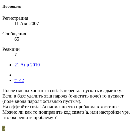
Постоялец
Регистрация
11 Авг 2007
Сообщения
65
Реакции
7
21 Апр 2010
#142
После смены хостинга cnstats перестал пускать в админку.
Если в базе удалить хэш пароля (очистить поле) то пускает
(поле ввода пароля оставляю пустым).
На оффсайте cnstats`а написано что проблема в хостинге.
Можно ли как то подправить код cnstats`а, или настройки vps,
что бы решить проблему ?
S