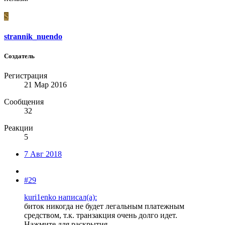
S
strannik_nuendo
Создатель
Регистрация
21 Мар 2016
Сообщения
32
Реакции
5
7 Авг 2018
#29
kuri1enko написал(а):
биток никогда не будет легальным платежным
средством, т.к. транзакция очень долго идет.
Нажмите для раскрытия...