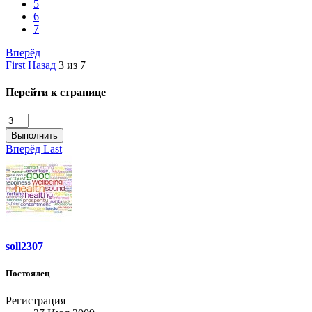
5
6
7
Вперёд
First
Назад
3 из 7
Перейти к странице
Выполнить
Вперёд
Last
soll2307
Постоялец
Регистрация