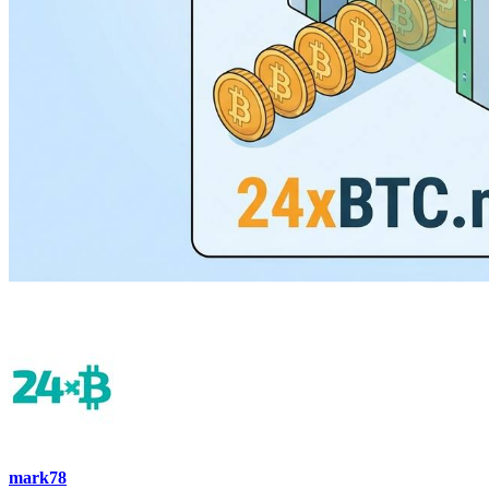
mark78