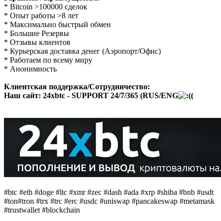
* Bitcoin >100000 сделок
* Опыт работы >8 лет
* Максимально быстрый обмен
* Большие Резервы
* Отзывы клиентов
* Курьерская доставка денег (Аэропорт/Офис)
* Работаем по всему миру
* Анонимность
Клиентская поддержка/Сотрудничество:
Наш сайт:
24xbtc - SUPPORT 24/7/365 (RUS/ENG
(
#btc #eth #doge #ltc #xmr #zec #dash #ada #xrp #shiba #bnb #usdt
#ton#tron #trx #trc #erc #usdc #uniswap #pancakeswap #metamask
#trustwallet #blockchain