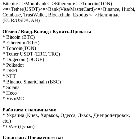
Bitcoin<=>Monobank<=>Ethereum<=>Toncoin(TON)
<=>Tether(USDT)<=>Bank(Visa/MasterCard)<=>Binance, Huobi,
Coinbase, TrustWallet, Blockchain, Exodus <=>Наличные
(EUR/USD/UAH)
Обмен / Ввод-Вывод / Купить-Продать:
* Bitcoin (BTC)
* Ethereum (ETH)
* Toncoin(TON)
* Tether USDT (ERC, TRC)
* Dogecoin (DOGE)
* Polkadot
* DEFI
* NFT
* Binance SmartChain (BSC)
* Solana
* Heco
* Visa/MC
Работаем с наличными:
* Украина (Киев, Харьков, Одесса, Львов, Днепропетровск,
etc.)
* ОАЭ (Дубай)
Гарантии / Преимущества: