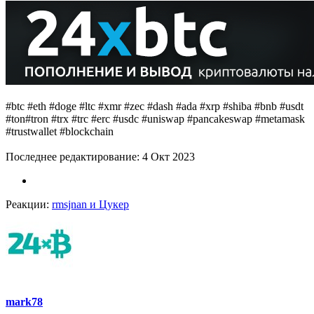
#btc #eth #doge #ltc #xmr #zec #dash #ada #xrp #shiba #bnb #usdt
#ton#tron #trx #trc #erc #usdc #uniswap #pancakeswap #metamask
#trustwallet #blockchain
Последнее редактирование:
4 Окт 2023
Реакции:
rmsjnan
и
Цукер
mark78