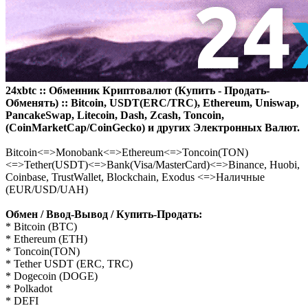
24xbtc :: Обменник Криптовалют (Купить - Продать-
Обменять) :: Bitcoin, USDT(ERC/TRC), Ethereum, Uniswap,
PancakeSwap, Litecoin, Dash, Zcash, Toncoin,
(CoinMarketCap/CoinGecko) и других Электронных Валют.
Bitcoin<=>Monobank<=>Ethereum<=>Toncoin(TON)
<=>Tether(USDT)<=>Bank(Visa/MasterCard)<=>Binance, Huobi,
Coinbase, TrustWallet, Blockchain, Exodus <=>Наличные
(EUR/USD/UAH)
Обмен / Ввод-Вывод / Купить-Продать:
* Bitcoin (BTC)
* Ethereum (ETH)
* Toncoin(TON)
* Tether USDT (ERC, TRC)
* Dogecoin (DOGE)
* Polkadot
* DEFI