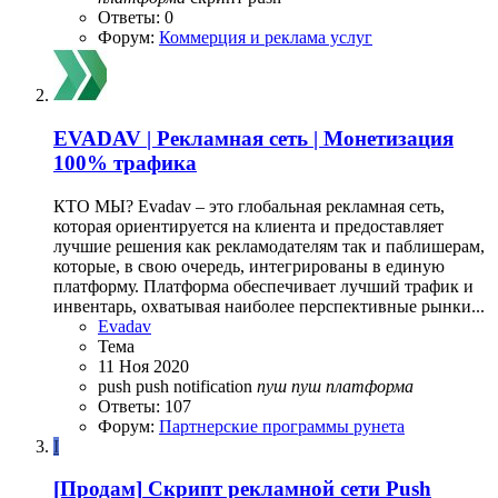
Ответы: 0
Форум:
Коммерция и реклама услуг
EVADAV | Рекламная сеть | Монетизация
100% трафика
КТО МЫ? Evadav – это глобальная рекламная сеть,
которая ориентируется на клиента и предоставляет
лучшие решения как рекламодателям так и паблишерам,
которые, в свою очередь, интегрированы в единую
платформу. Платформа обеспечивает лучший трафик и
инвентарь, охватывая наиболее перспективные рынки...
Evadav
Тема
11 Ноя 2020
push
push notification
пуш
пуш
платформа
Ответы: 107
Форум:
Партнерские программы рунета
I
[Продам]
Скрипт рекламной сети Push