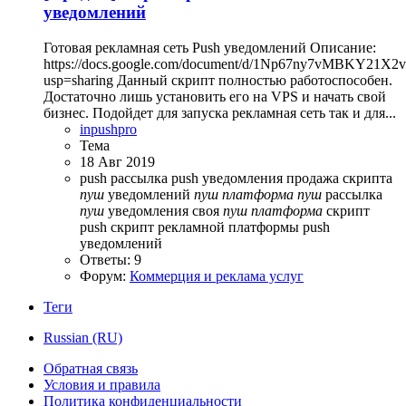
уведомлений
Готовая рекламная сеть Push уведомлений Описание:
https://docs.google.com/document/d/1Np67ny7vMBKY2
usp=sharing Данный скрипт полностью работоспособен.
Достаточно лишь установить его на VPS и начать свой
бизнес. Подойдет для запуска рекламная сеть так и для...
inpushpro
Тема
18 Авг 2019
push рассылка
push уведомления
продажа скрипта
пуш
уведомлений
пуш
платформа
пуш
рассылка
пуш
уведомления
своя
пуш
платформа
скрипт
push
скрипт рекламной платформы push
уведомлений
Ответы: 9
Форум:
Коммерция и реклама услуг
Теги
Russian (RU)
Обратная связь
Условия и правила
Политика конфиденциальности