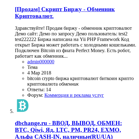
[Продам]
Скрипт Биржу - Обменник
Криптовалют.
Здравствуйте! Продам биржу - обменник криптовалют
Демо сайт: Демо по запросу Демо пользователь: test2
test222222 Биржа написана на Yii PHP Framework Код
открыт Биржа может работать с холодными кошельками.
Подключен Bitcoin из фиата Perfect Money. Есть робот,
работает как обменник...
admin000000
Тема
4 Мар 2018
bitcoin
crypto
биржа криптовалют
биткоин
крипто
криптовалюта
обменник
Ответы: 14
Форум:
Коммерция и реклама услуг
dbchange.ru - ВВОД, ВЫВОД, ОБМЕН:
BTC, Qiwi, Яд, LTC, PM, PR24, EXMO,
Альфа CASH-IN, наличные(RU/UA)