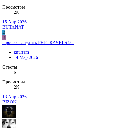
Просмотры
2K
15 Апр 2026
BUTANAT
B
K
Просьба занулить PHPTRAVELS 9.1
khurram
14 Мар 2026
Ответы
6
Просмотры
2K
13 Апр 2026
BIZON