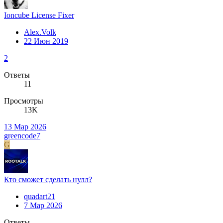
Ioncube License Fixer
Alex.Volk
22 Июн 2019
2
Ответы
11
Просмотры
13K
13 Мар 2026
greencode7
G
Кто сможет сделать нулл?
quadart21
7 Мар 2026
Ответы