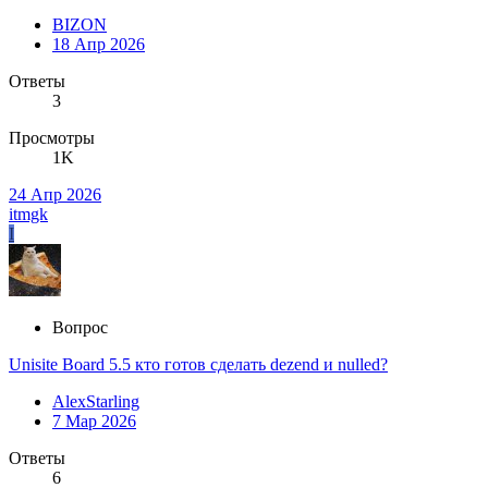
BIZON
18 Апр 2026
Ответы
3
Просмотры
1K
24 Апр 2026
itmgk
I
Вопрос
Unisite Board 5.5 кто готов сделать dezend и nulled?
AlexStarling
7 Мар 2026
Ответы
6