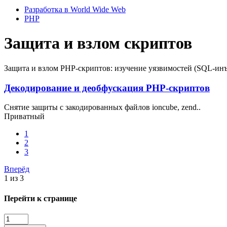
Разработка в World Wide Web
PHP
Защита и взлом скриптов
Защита и взлом PHP-скриптов: изучение уязвимостей (SQL-инъ
Декодирование и деобфускация PHP-скриптов
Снятие защиты с закодированных файлов ioncube, zend..
Приватный
1
2
3
Вперёд
1 из 3
Перейти к странице