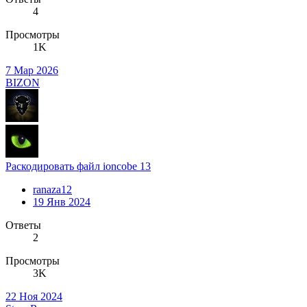
4
Просмотры
1K
7 Мар 2026
BIZON
Раскодировать файл ioncobe 13
ranaza12
19 Янв 2024
Ответы
2
Просмотры
3K
22 Ноя 2024