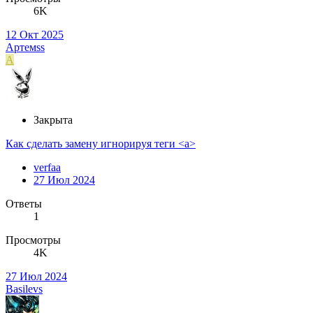
6K
12 Окт 2025
Артемss
А
Закрыта
Как сделать замену игнорируя теги <a>
verfaa
27 Июл 2024
Ответы
1
Просмотры
4K
27 Июл 2024
Basilevs