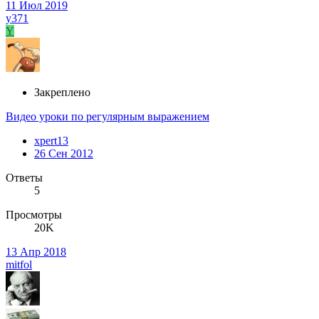
11 Июл 2019
y371
Y
Закреплено
Видео уроки по регулярным выражением
xpert13
26 Сен 2012
Ответы
5
Просмотры
20K
13 Апр 2018
mitfol