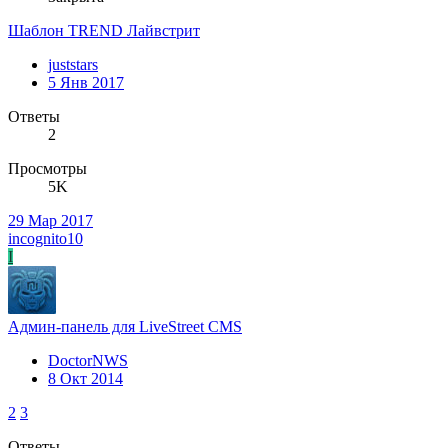
Шаблон TREND Лайвстрит
juststars
5 Янв 2017
Ответы
2
Просмотры
5K
29 Мар 2017
incognito10
I
Админ-панель для LiveStreet CMS
DoctorNWS
8 Окт 2014
2
3
Ответы