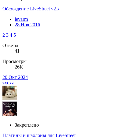
Обсуждение LiveStreet v2.x
levarm
28 Ноя 2016
2
3
4
5
Ответы
41
Просмотры
26K
20 Окт 2024
zxcxz
Закреплено
Плагины и шаблоны для LiveStreet