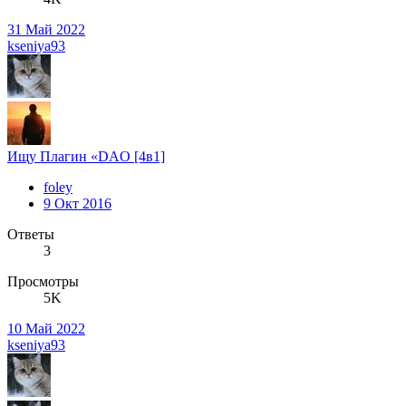
31 Май 2022
kseniya93
Ищу Плагин «DAO [4в1]
foley
9 Окт 2016
Ответы
3
Просмотры
5K
10 Май 2022
kseniya93