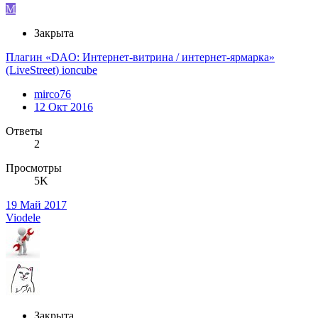
M
Закрыта
Плагин «DAO: Интернет-витрина / интернет-ярмарка»
(LiveStreet) ioncube
mirco76
12 Окт 2016
Ответы
2
Просмотры
5K
19 Май 2017
Viodele
Закрыта