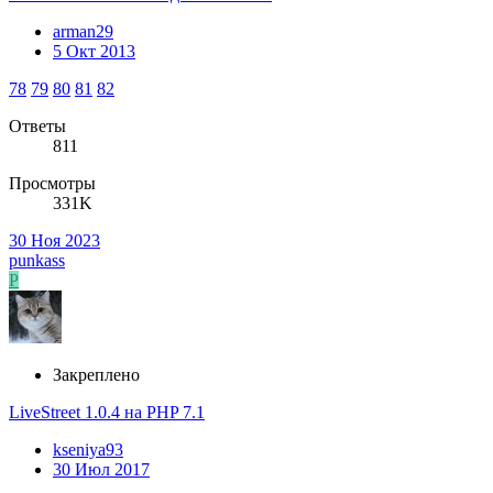
arman29
5 Окт 2013
78
79
80
81
82
Ответы
811
Просмотры
331K
30 Ноя 2023
punkass
P
Закреплено
LiveStreet 1.0.4 на PHP 7.1
kseniya93
30 Июл 2017