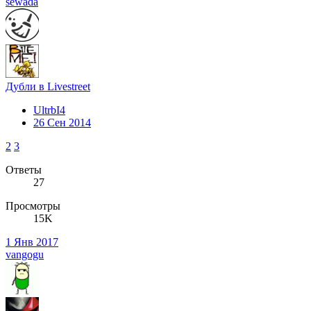
sewada
Дубли в Livestreet
UltrbI4
26 Сен 2014
2
3
Ответы
27
Просмотры
15K
1 Янв 2017
vangogu