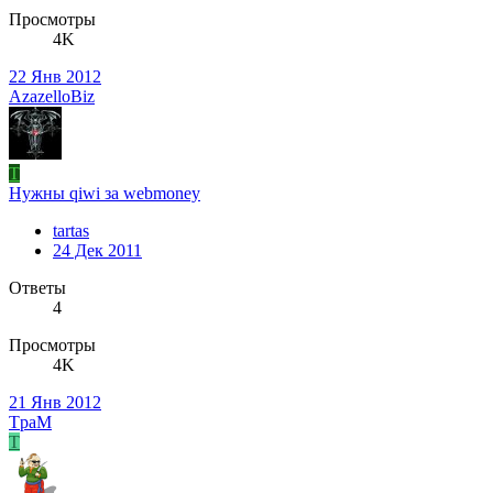
Просмотры
4K
22 Янв 2012
AzazelloBiz
T
Нужны qiwi за webmoney
tartas
24 Дек 2011
Ответы
4
Просмотры
4K
21 Янв 2012
TpaM
T