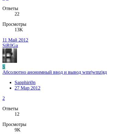
Ответы
22
Просмотры
13K
11 Май 2012
SiR0Ga
S
Абсолютно анонимный ввод и вывод wmr|wmz|яд
Sapphiri0n
27 Мар 2012
2
Ответы
12
Просмотры
9K