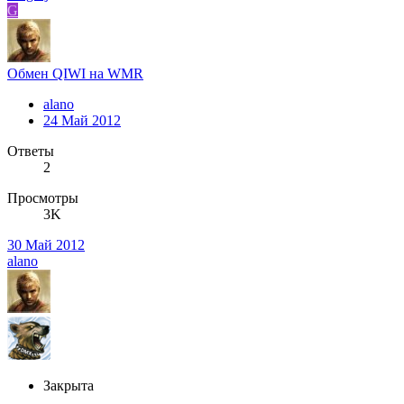
G
Обмен QIWI на WMR
alano
24 Май 2012
Ответы
2
Просмотры
3K
30 Май 2012
alano
Закрыта