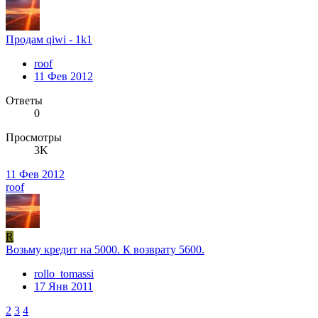
Продам qiwi - 1k1
roof
11 Фев 2012
Ответы
0
Просмотры
3K
11 Фев 2012
roof
R
Возьму кредит на 5000. К возврату 5600.
rollo_tomassi
17 Янв 2011
2
3
4