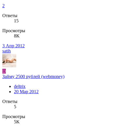
2
Ответы
15
Просмотры
8K
3 Апр 2012
satih
D
Займу 2500 рублей (webmoney)
deltrix
20 Мар 2012
Ответы
5
Просмотры
5K