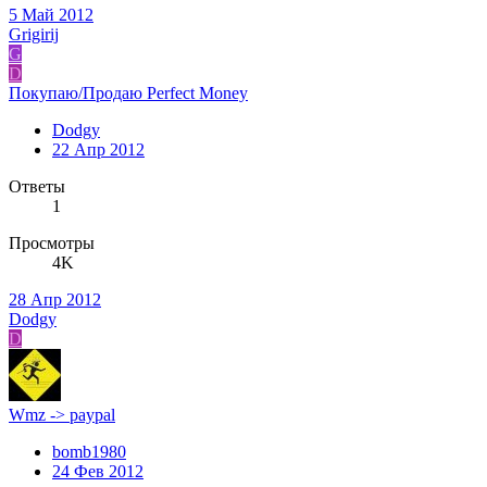
5 Май 2012
Grigirij
G
D
Покупаю/Продаю Perfect Money
Dodgy
22 Апр 2012
Ответы
1
Просмотры
4K
28 Апр 2012
Dodgy
D
Wmz -> paypal
bomb1980
24 Фев 2012