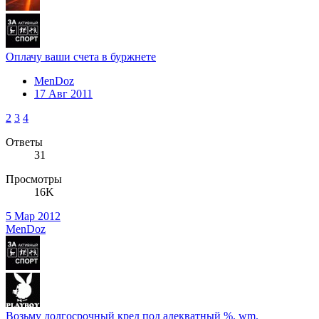
Оплачу ваши счета в буржнете
MenDoz
17 Авг 2011
2
3
4
Ответы
31
Просмотры
16K
5 Мар 2012
MenDoz
Возьму долгосрочный кред под адекватный %. wm.