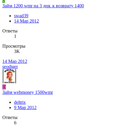
S
Займ 1200 wmr на 3 дня. к возврату 1400
swad39
14 Мар 2012
Ответы
1
Просмотры
3K
14 Мар 2012
seodiger
D
Займ webmoney 1500wmr
deltrix
9 Мар 2012
Ответы
6