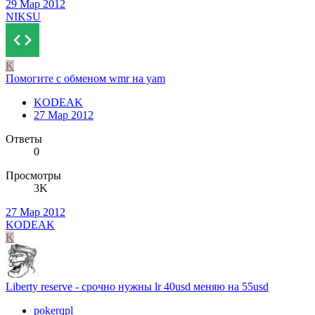
29 Мар 2012
NIKSU
K
Помогите с обменом wmr на yam
KODEAK
27 Мар 2012
Ответы
0
Просмотры
3K
27 Мар 2012
KODEAK
K
Liberty reserve - срочно нужны lr 40usd меняю на 55usd
pokerqpl