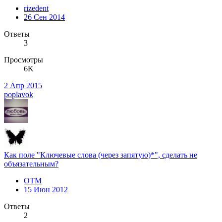
rizedent
26 Сен 2014
Ответы
3
Просмотры
6K
2 Апр 2015
poplavok
Как поле "Ключевые слова (через запятую)*", сделать не
объязательным?
OTM
15 Июн 2012
Ответы
2