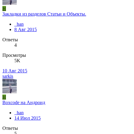
H
Закладки из разделов Статьи и Объекты.
_han
8 Авг 2015
Ответы
4
Просмотры
5K
10 Авг 2015
sarkis
H
Boxcode на Андроид
_han
14 Июл 2015
Ответы
5