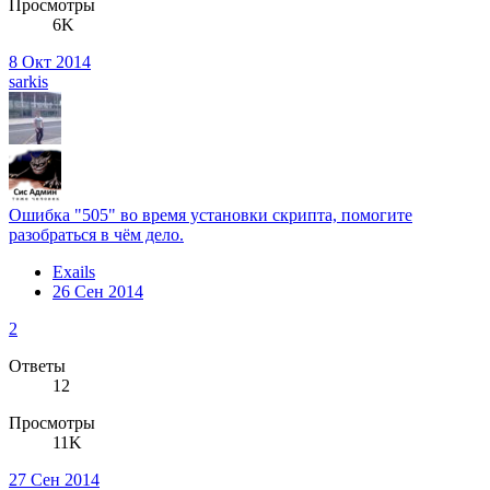
Просмотры
6K
8 Окт 2014
sarkis
Ошибка "505" во время установки скрипта, помогите
разобраться в чём дело.
Exails
26 Сен 2014
2
Ответы
12
Просмотры
11K
27 Сен 2014