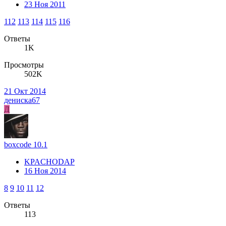
23 Ноя 2011
112
113
114
115
116
Ответы
1K
Просмотры
502K
21 Окт 2014
дениска67
Д
boxcode 10.1
KPACHODAP
16 Ноя 2014
8
9
10
11
12
Ответы
113