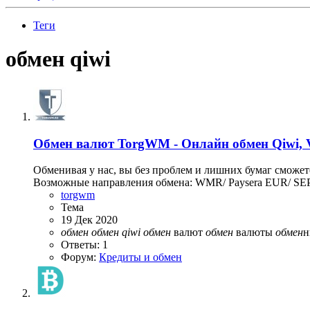
Теги
обмен qiwi
Обмен валют
TorgWM - Онлайн обмен Qiwi, 
Обменивая у нас, вы без проблем и лишних бумаг сможете
Возможные направления обмена: WMR/ Paysera EUR/ SE
torgwm
Тема
19 Дек 2020
обмен
обмен
qiwi
обмен
валют
обмен
валюты
обмен
н
Ответы: 1
Форум:
Кредиты и обмен