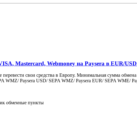
VISA, Mastercard, Webmoney на Paysera в EUR/USD
 перевести свои средства в Европу. Минимальная сумма обмена 
PA WMZ/ Paysera USD/ SEPA WMZ/ Paysera EUR/ SEPA WME/ Pay
ик
обмен
ные пункты