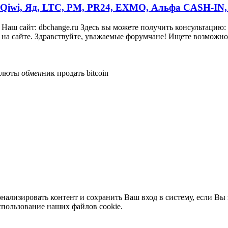
Qiwi, Яд, LTC, PM, PR24, EXMO, Альфа CASH-IN
аш сайт: dbchange.ru Здесь вы можете получить консультацию: Te
на сайте. Здравствуйте, уважаемые форумчане! Ищете возможнос
алюты
обмен
ник
продать bitcoin
нализировать контент и сохранить Ваш вход в систему, если Вы 
спользование наших файлов cookie.