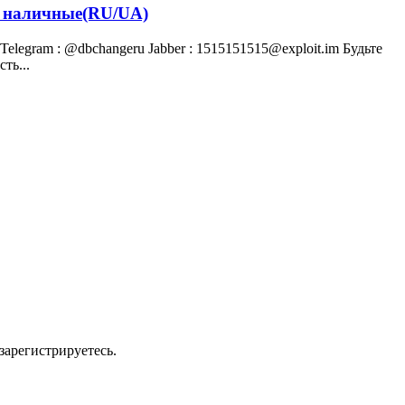
, наличные(RU/UA)
legram : @dbсhangeru Jabber : 1515151515@exploit.im Будьте
ть...
зарегистрируетесь.