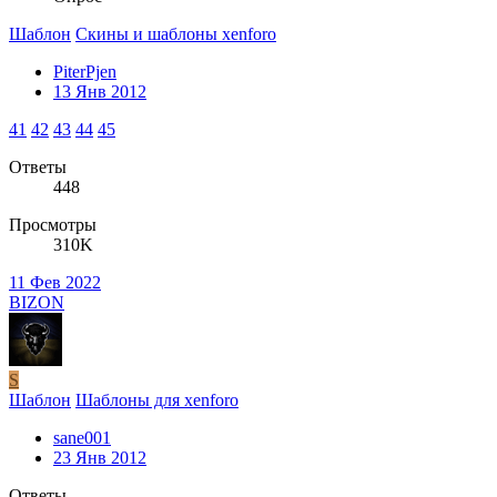
Шаблон
Скины и шаблоны xenforo
PiterPjen
13 Янв 2012
41
42
43
44
45
Ответы
448
Просмотры
310K
11 Фев 2022
BIZON
S
Шаблон
Шаблоны для xenforo
sane001
23 Янв 2012
Ответы