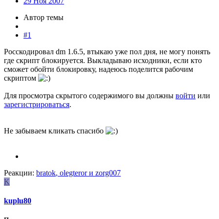
29 Ноя 2007
Автор темы
#1
Росскодировал dm 1.6.5, втыкаю уже пол дня, не могу понять
где скрипт блокируется. Выкладываю исходники, если кто
сможет обойти блокировку, надеюсь поделится рабочим
скриптом
Для просмотра скрытого содержимого вы должны
войти
или
зарегистрироваться
.
Не забываем кликать спасибо
Реакции:
bratok
,
olegteror
и
zorg007
K
kuplu80